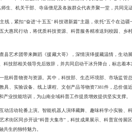
0名师生、机关干部、寺庙僧尼及各族群众代表齐聚一堂，共同见
线，紧扣“奋进‘十五五’ 科技谱新篇”主题，依托“五个在边
五大惠民行动，将优质科技资源、科普服务精准送到校园、乡
查县艺术团带来舞蹈《援藏大哥》，深情演绎援藏温情，生动
、科技部相关领导先后致辞，并共同启动干冰升降台，标志着本次
一批科普物资与资源。其中，科技部、生态环境部、市场监管
教具、实验设备、线上课程、文创产品等物资7381件，总价值
和产业技能培训，为山南全域科普工作提质增效提供坚实支撑。
互动活动轮番上演。智能机器人演绎藏舞、趣味科学小实验、
艺术街区同步开设“科普大集市”，科技成果展示、科普宣传展
融共生的独特魅力。