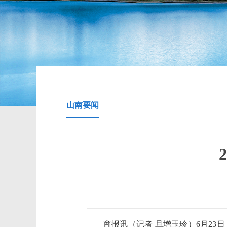
山南要闻
商报讯（记者 旦增玉珍）6月23