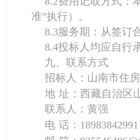
8.2费用记取方式
准”执行）
。
8.
3
服务期：从签订
8.
4
投标人均应自行
九、
联系方式
招标人：
山南市住
地
址：
西藏自治区
联系人：
黄强
电
话：
18983842991