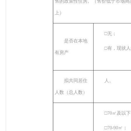
售的政策性住房。（售价低于市场商品
上）
□无；
是否在本地
□有，现状
有房产
拟共同居住
人。
人数（总人数）
□70㎡及以
□70-90㎡；