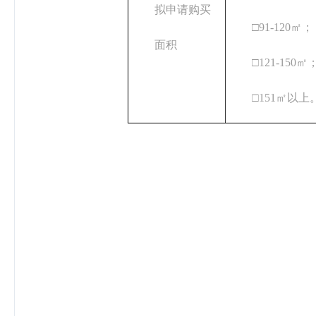
拟申请购买
□91-120㎡；
面积
□121-150㎡
□151㎡以上